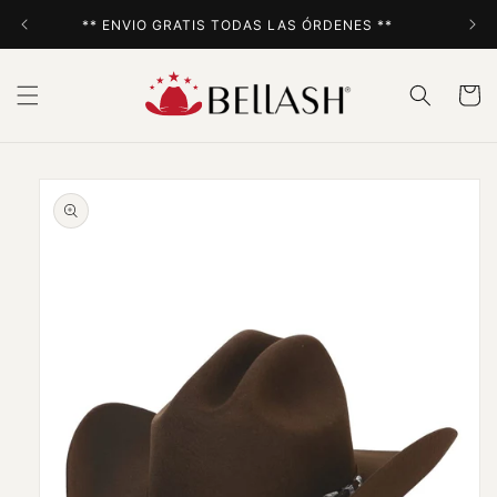
Ir
directamente
** ENVIO GRATIS TODAS LAS ÓRDENES **
al contenido
Carrito
Ir
directamente
a la
información
del producto