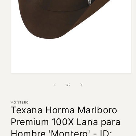
Abrir
elemento
multimedia
de
1
/
2
1
en
una
ventana
MONTERO
Texana Horma Marlboro
modal
Premium 100X Lana para
Hombre 'Montero' - ID: