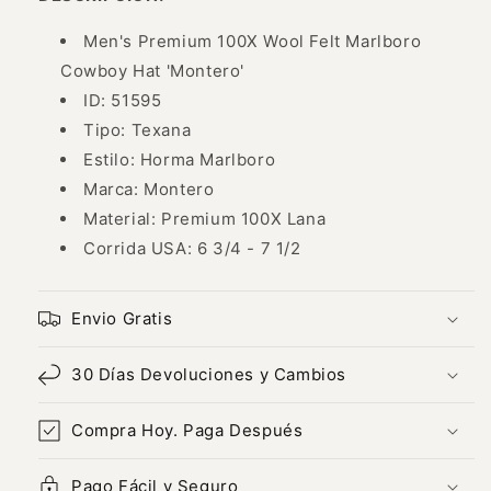
&#39;Montero&#39;
&#39;Montero&#39;
-
-
Men's Premium 100X Wool Felt Marlboro
ID:
ID:
Cowboy Hat 'Montero'
51595
51595
ID: 51595
Tipo: Texana
Estilo: Horma Marlboro
Marca: Montero
Material: Premium 100X Lana
Corrida USA: 6 3/4 - 7 1/2
Envio Gratis
30 Días Devoluciones y Cambios
Compra Hoy. Paga Después
Pago Fácil y Seguro