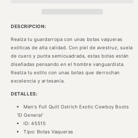
Avestruz
Avestruz
Original
Original
para
para
Hombre
Hombre
DESCRIPCION:
&#39;El
&#39;El
General&#39;
General&#39;
Realza tu guardarropa con unas botas vaqueras
-
-
exóticas de alta calidad.
Con piel de avestruz, suela
ID:
ID:
de cuero y punta semicuadrada, estas botas están
45515
45515
diseñadas pensando en el hombre vanguardista.
Realza tu estilo con unas botas que derrochan
excelencia y artesanía.
DETALLES:
Men's Full Quill Ostrich Exotic Cowboy Boots
'El General'
ID: 45515
Tipo: Botas Vaqueras