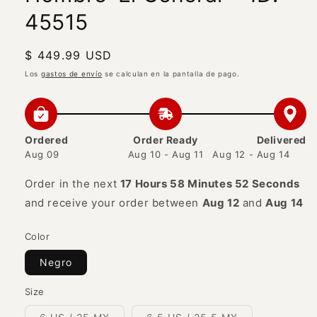
45515
Precio
$ 449.99 USD
habitual
Los
gastos de envío
se calculan en la pantalla de pago.
Ordered
Order Ready
Delivered
Aug 09
Aug 10 - Aug 11
Aug 12 - Aug 14
Order in the next
17 Hours 58 Minutes 52 Seconds
and receive your order between
Aug 12
and
Aug 14
Color
Negro
Size
Variante
Variante