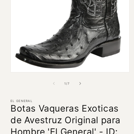
Abrir
elemento
multimedia
de
1
/
7
1
en
una
ventana
EL GENERAL
Botas Vaqueras Exoticas
modal
de Avestruz Original para
Hombre 'El General' - ID: