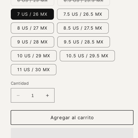
6 US / 25 MX
6.5 US / 25.5 MX
agotada
agotada
o
o
no
no
7 US / 26 MX
7.5 US / 26.5 MX
disponible
disponible
8 US / 27 MX
8.5 US / 27.5 MX
9 US / 28 MX
9.5 US / 28.5 MX
10 US / 29 MX
10.5 US / 29.5 MX
11 US / 30 MX
Cantidad
Reducir
Aumentar
cantidad
cantidad
para
para
Botas
Botas
Agregar al carrito
Vaqueras
Vaqueras
Exoticas
Exoticas
de
de