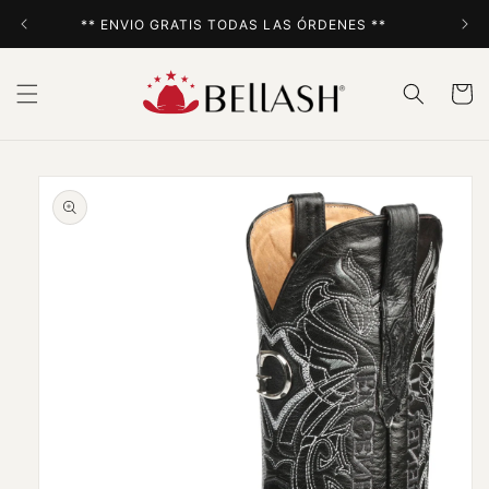
Ir
directamente
** ENVIO GRATIS TODAS LAS ÓRDENES **
al contenido
Carrito
Ir
directamente
a la
información
del producto