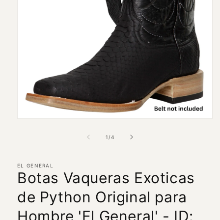
Abrir
elemento
multimedia
de
1
/
4
1
en
una
ventana
EL GENERAL
Botas Vaqueras Exoticas
modal
de Python Original para
Hombre 'El General' - ID: