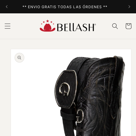
Ir
directamente
** ENVIO GRATIS TODAS LAS ÓRDENES **
al contenido
Carrito
Ir
directamente
a la
información
del producto