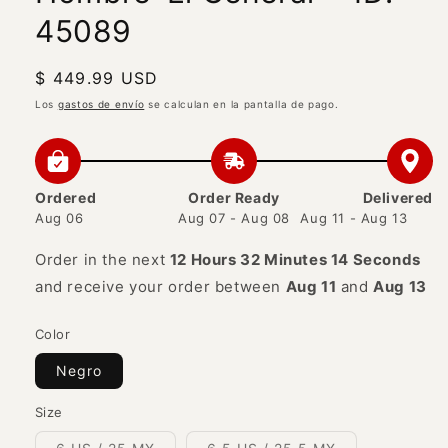
45089
Precio
$ 449.99 USD
habitual
Los
gastos de envío
se calculan en la pantalla de pago.
Ordered
Order Ready
Delivered
Aug 06
Aug 07 - Aug 08
Aug 11 - Aug 13
Order in the next
12 Hours 32 Minutes 14 Seconds
and receive your order between
Aug 11
and
Aug 13
Color
Negro
Size
Variante
Variante