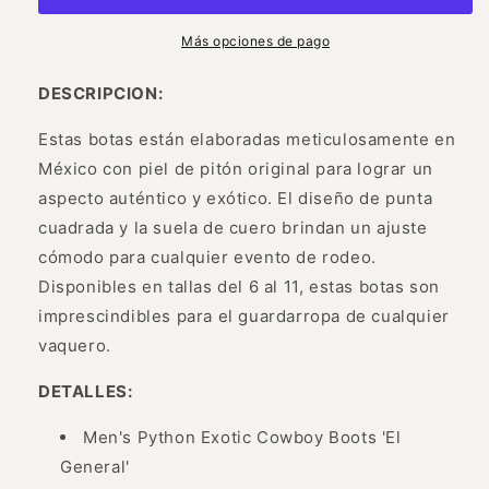
Python
Python
Original
Original
Más opciones de pago
para
para
Hombre
Hombre
DESCRIPCION:
&#39;El
&#39;El
General&#39;
General&#39;
Estas botas están elaboradas meticulosamente en
-
-
México con piel de pitón original para lograr un
ID:
ID:
aspecto auténtico y exótico. El diseño de punta
45089
45089
cuadrada y la suela de cuero brindan un ajuste
cómodo para cualquier evento de rodeo.
Disponibles en tallas del 6 al 11, estas botas son
imprescindibles para el guardarropa de cualquier
vaquero.
DETALLES:
Men's Python Exotic Cowboy Boots 'El
General'