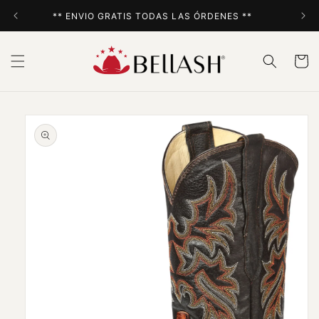
Ir
directamente
** ENVIO GRATIS TODAS LAS ÓRDENES **
al contenido
Carrito
Ir
directamente
a la
información
del producto