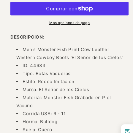
Rodeo
Rodeo
Imitacion
Imitacion
de
de
Monster
Monster
Más opciones de pago
Fish
Fish
Grabado
Grabado
DESCRIPCION:
en
en
Piel
Piel
Men's Monster Fish Print Cow Leather
Vacuno
Vacuno
Western Cowboy Boots 'El Señor de los Cielos'
para
para
ID: 44933
Hombre
Hombre
&#39;El
&#39;El
Tipo: Botas Vaqueras
Señor
Señor
Estilo: Rodeo Imitacion
de
de
Marca: El Señor de los Cielos
los
los
Cielos&#39;
Material: Monster Fish Grabado en Piel
Cielos&#39;
-
-
Vacuno
ID:
ID:
Corrida USA: 6 - 11
44933
44933
Horma: Bulldog
Suela: Cuero