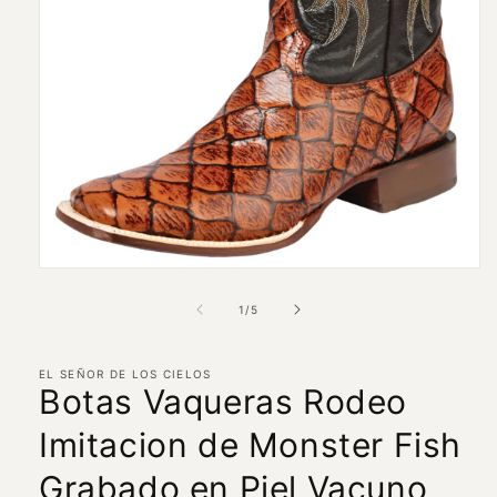
Abrir
elemento
multimedia
de
1
/
5
1
en
una
ventana
EL SEÑOR DE LOS CIELOS
Botas Vaqueras Rodeo
modal
Imitacion de Monster Fish
Grabado en Piel Vacuno