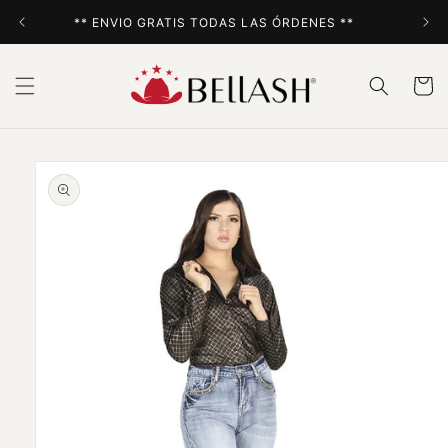
Ir
directamente
** ENVIO GRATIS TODAS LAS ÓRDENES **
al contenido
Carrito
Ir
directamente
a la
información
del producto