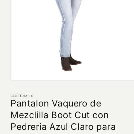
Abrir
elemento
multimedia
1
CENTENARIO
en
Pantalon Vaquero de
una
ventana
Mezclilla Boot Cut con
modal
Pedreria Azul Claro para