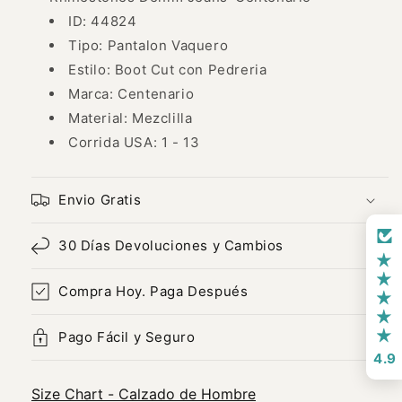
Mujer
Mujer
ID: 44824
&#39;Centenario&#39;
&#39;Centenario&#39;
-
-
Tipo: Pantalon Vaquero
ID:
ID:
Estilo: Boot Cut con Pedreria
44824
44824
Marca: Centenario
Material: Mezclilla
Corrida USA: 1 - 13
Envio Gratis
30 Días Devoluciones y Cambios
Compra Hoy. Paga Después
Pago Fácil y Seguro
4.9
Size Chart - Calzado de Hombre