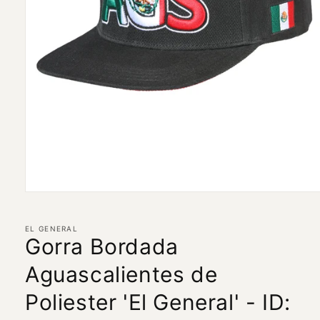
Abrir
elemento
multimedia
1
EL GENERAL
en
Gorra Bordada
una
ventana
Aguascalientes de
modal
Poliester 'El General' - ID: