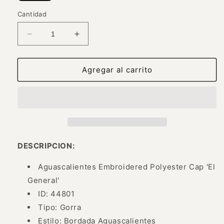
Cantidad
Reducir
Aumentar
cantidad
cantidad
para
para
Gorra
Gorra
Agregar al carrito
Bordada
Bordada
Aguascalientes
Aguascalientes
de
de
Poliester
Poliester
&#39;El
&#39;El
General&#39;
General&#39;
-
-
DESCRIPCION:
ID:
ID:
44801
44801
Aguascalientes Embroidered Polyester Cap 'El
General'
ID: 44801
Tipo: Gorra
Estilo: Bordada Aguascalientes