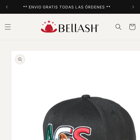
Ir
directamente
** ENVIO GRATIS TODAS LAS ÓRDENES **
al contenido
Carrito
Ir
directamente
a la
información
del producto