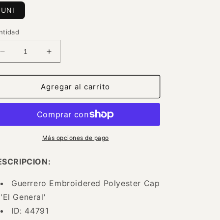
UNI
ntidad
Reducir
Aumentar
cantidad
cantidad
para
para
Gorra
Gorra
Agregar al carrito
Bordada
Bordada
Guerrero
Guerrero
de
de
Poliester
Poliester
&#39;El
&#39;El
Más opciones de pago
General&#39;
General&#39;
-
-
ESCRIPCION:
ID:
ID:
44791
44791
Guerrero Embroidered Polyester Cap
'El General'
ID: 44791