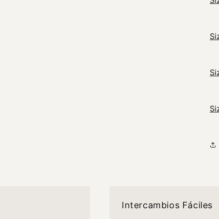
Si
Si
Si
Si
Intercambios Fáciles