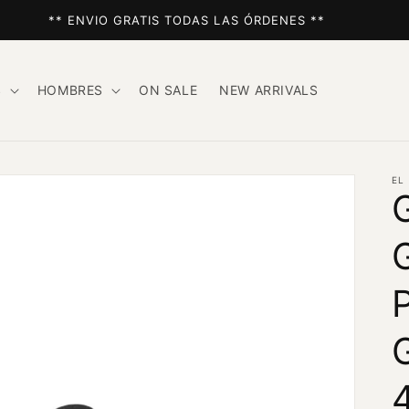
** ENVIO GRATIS TODAS LAS ÓRDENES **
S
HOMBRES
ON SALE
NEW ARRIVALS
EL
P
G