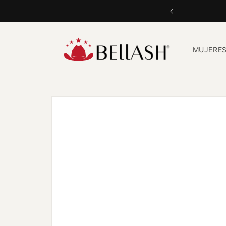
Ir
directamente
al contenido
MUJERE
Ir
directamente
a la
información
del producto