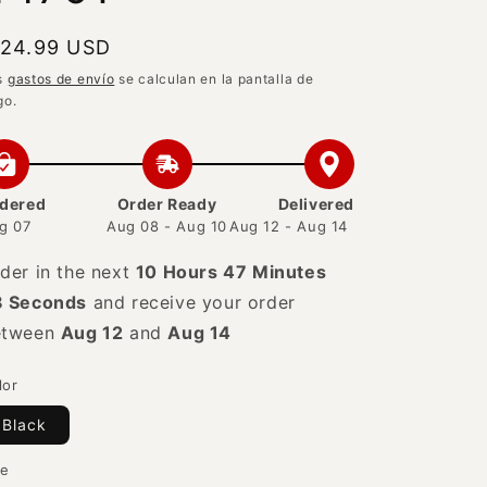
recio
 24.99 USD
abitual
s
gastos de envío
se calculan en la pantalla de
go.
dered
Order Ready
Delivered
g 07
Aug 08 - Aug 10
Aug 12 - Aug 14
der in the next
10 Hours 47 Minutes 27
econds
and receive your order between
ug 12
and
Aug 14
lor
Black
ze