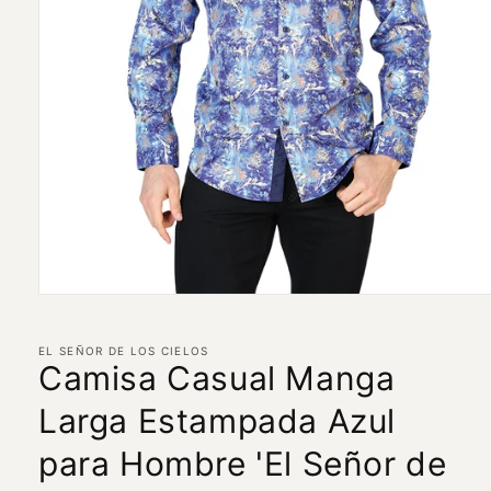
Abrir
elemento
multimedia
1
EL SEÑOR DE LOS CIELOS
en
Camisa Casual Manga
una
ventana
Larga Estampada Azul
modal
para Hombre 'El Señor de