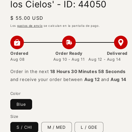
los Cielos' - ID: 44050
Precio
$ 55.00 USD
habitual
Los
gastos de envío
se calculan en la pantalla de pago.
Ordered
Order Ready
Delivered
Aug 08
Aug 10 - Aug 11
Aug 12 - Aug 14
Order in the next
18 Hours 30 Minutes 58 Seconds
and receive your order between
Aug 12
and
Aug 14
Color
Blue
Size
S / CHI
M / MED
L / GDE