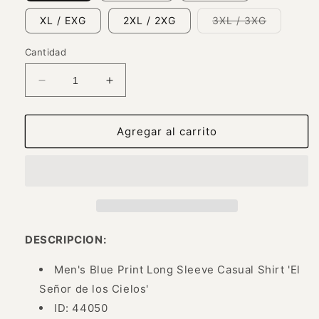
Variante
XL / EXG
2XL / 2XG
3XL / 3XG
agotada
o
no
Cantidad
disponibl
Reducir
Aumentar
cantidad
cantidad
para
para
Camisa
Camisa
Agregar al carrito
Casual
Casual
Manga
Manga
Larga
Larga
Estampada
Estampada
Azul
Azul
para
para
Hombre
Hombre
DESCRIPCION:
&#39;El
&#39;El
Señor
Señor
Men's Blue Print Long Sleeve Casual Shirt 'El
de
de
Señor de los Cielos'
los
los
ID: 44050
Cielos&#39;
Cielos&#39;