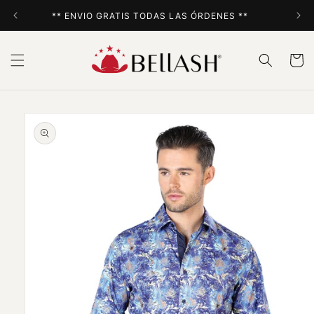
Ir
directamente
** ENVIO GRATIS TODAS LAS ÓRDENES **
al contenido
Carrito
Ir
directamente
a la
información
del producto