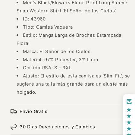
para
para
Men's Black/Flowers Floral Print Long Sleeve
Hombre
Hombre
Snap Western Shirt 'El Señor de los Cielos'
&#39;El
&#39;El
ID: 43960
Señor
Señor
de
de
Tipo: Camisa Vaquera
los
los
Estilo: Manga Larga de Broches Estampada
Cielos&#39;
Cielos&#39;
Floral
-
-
ID:
Marca: El Señor de los Cielos
ID:
43960
43960
Material: 97% Poliester, 3% Licra
Corrida USA: S - 3XL
Ajuste: El estilo de esta camisa es 'Slim Fit', se
sugiere una talla más grande para un ajuste más
holgado.
Envio Gratis
30 Días Devoluciones y Cambios