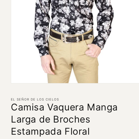
Abrir
elemento
multimedia
1
EL SEÑOR DE LOS CIELOS
en
Camisa Vaquera Manga
una
ventana
Larga de Broches
modal
Estampada Floral