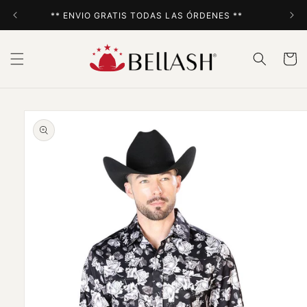
Ir
directamente
** ENVIO GRATIS TODAS LAS ÓRDENES **
al contenido
Carrito
Ir
directamente
a la
información
del producto