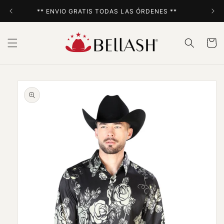
Ir
directamente
** ENVIO GRATIS TODAS LAS ÓRDENES **
al contenido
Carrito
Ir
directamente
a la
información
del producto