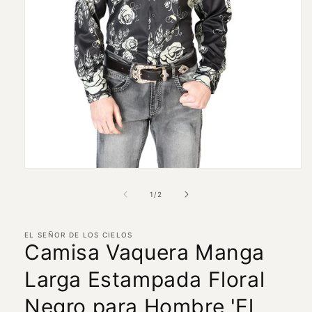
Abrir
elemento
multimedia
de
1
/
2
1
en
una
ventana
EL SEÑOR DE LOS CIELOS
Camisa Vaquera Manga
modal
Larga Estampada Floral
Negro para Hombre 'El