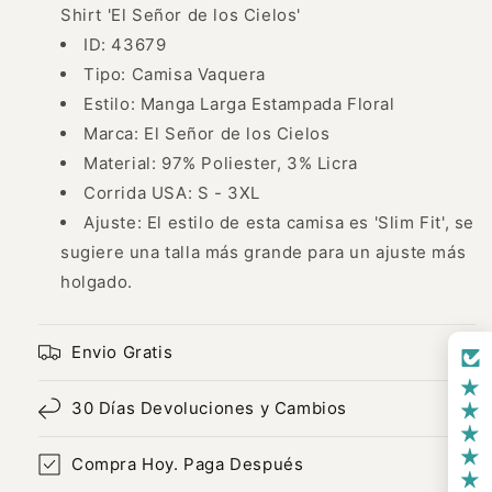
Señor
Señor
Shirt 'El Señor de los Cielos'
de
de
ID: 43679
los
los
Cielos&#39;
Cielos&#39;
Tipo: Camisa Vaquera
-
-
Estilo: Manga Larga Estampada Floral
ID:
ID:
Marca: El Señor de los Cielos
43679
43679
Material: 97% Poliester, 3% Licra
Corrida USA: S - 3XL
Ajuste: El estilo de esta camisa es 'Slim Fit', se
sugiere una talla más grande para un ajuste más
holgado.
Envio Gratis
30 Días Devoluciones y Cambios
Compra Hoy. Paga Después