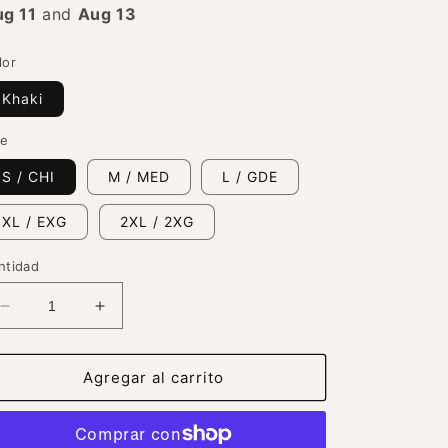
g 11
and
Aug 13
lor
Khaki
ze
S / CHI
M / MED
L / GDE
XL / EXG
2XL / 2XG
ntidad
Reducir
Aumentar
cantidad
cantidad
para
para
Chamarra
Chamarra
Agregar al carrito
Acolchada
Acolchada
Ultraligera
Ultraligera
Calidad
Calidad