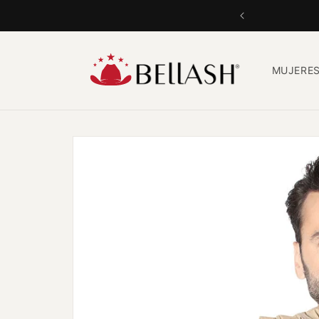
Ir
directamente
al contenido
MUJERE
Ir
directamente
a la
información
del producto