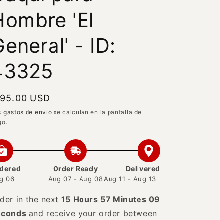
Hombre 'El
eneral' - ID:
43325
recio
 95.00 USD
abitual
s
gastos de envío
se calculan en la pantalla de
go.
dered
Order Ready
Delivered
g 06
Aug 07 - Aug 08
Aug 11 - Aug 13
der in the next
15 Hours 57 Minutes 08
econds
and receive your order between