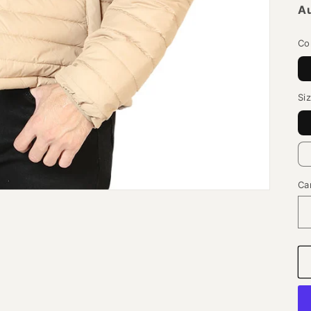
Au
Co
Si
Ca