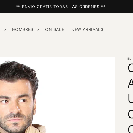
** ENVIO GRATIS TODAS LAS ÓRDENES **
S
HOMBRES
ON SALE
NEW ARRIVALS
EL
U