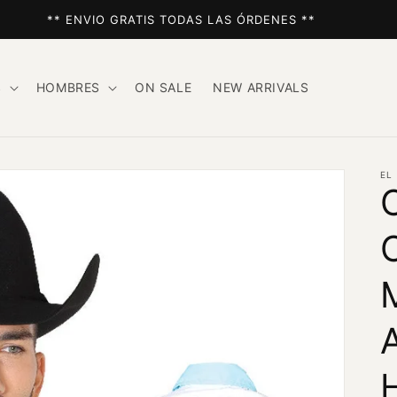
** ENVIO GRATIS TODAS LAS ÓRDENES **
S
HOMBRES
ON SALE
NEW ARRIVALS
EL