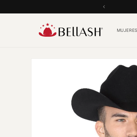
Ir
directamente
al contenido
MUJERE
Ir
directamente
a la
información
del producto