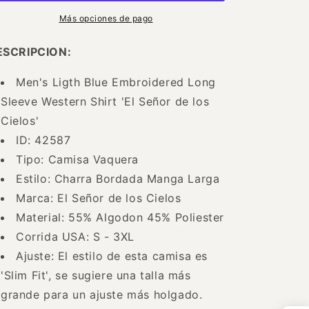
Manga
Manga
Larga
Larga
Más opciones de pago
Azul
Azul
Claro
Claro
ESCRIPCION:
para
para
Hombre
Hombre
Men's Ligth Blue Embroidered Long
&#39;El
&#39;El
Sleeve Western Shirt 'El Señor de los
Señor
Señor
de
de
Cielos'
los
los
ID: 42587
Cielos&#39;
Cielos&#39;
Tipo: Camisa Vaquera
-
-
ID:
ID:
Estilo: Charra Bordada Manga Larga
42587
42587
Marca: El Señor de los Cielos
Material: 55% Algodon 45% Poliester
Corrida USA: S - 3XL
Ajuste: El estilo de esta camisa es
'Slim Fit', se sugiere una talla más
grande para un ajuste más holgado.