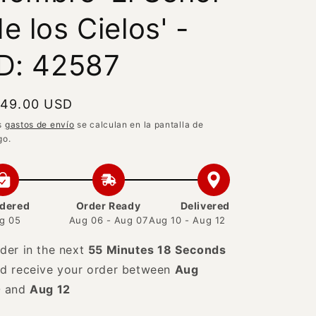
e los Cielos' -
ID: 42587
recio
 49.00 USD
abitual
s
gastos de envío
se calculan en la pantalla de
go.
dered
Order Ready
Delivered
g 05
Aug 06 - Aug 07
Aug 10 - Aug 12
der in the next
55 Minutes 17 Seconds
d receive your order between
Aug
0
and
Aug 12