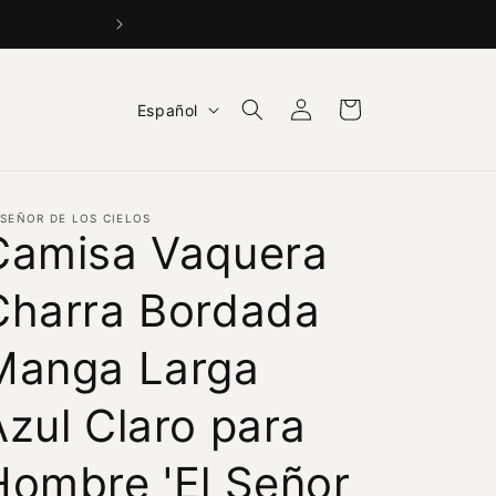
BUY 1 GET 1 15% OFF +
Iniciar
I
Carrito
Español
sesión
d
i
o
 SEÑOR DE LOS CIELOS
m
Camisa Vaquera
a
Charra Bordada
Manga Larga
Azul Claro para
Hombre 'El Señor