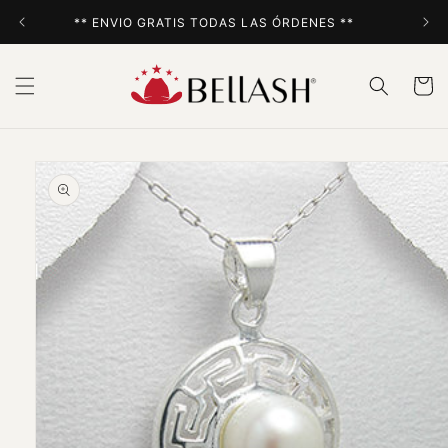
Ir
directamente
** ENVIO GRATIS TODAS LAS ÓRDENES **
al contenido
Carrito
Ir
directamente
a la
información
del producto