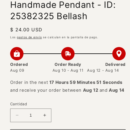
Handmade Pendant - ID:
25382325 Bellash
Precio
$ 24.00 USD
habitual
Los
gastos de envío
se calculan en la pantalla de pago.
Ordered
Order Ready
Delivered
Aug 09
Aug 10 - Aug 11
Aug 12 - Aug 14
Order in the next
17 Hours 59 Minutes 51 Seconds
and receive your order between
Aug 12
and
Aug 14
Cantidad
Reducir
Aumentar
cantidad
cantidad
para
para