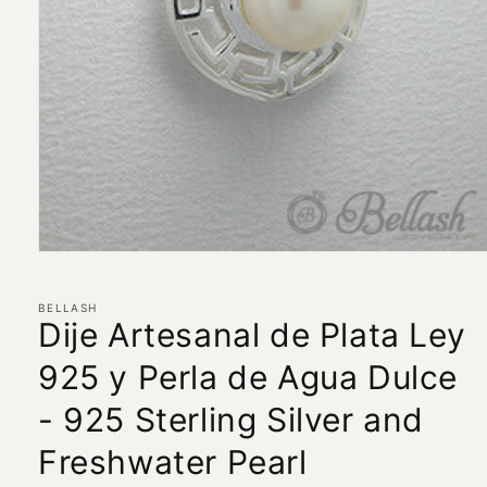
Abrir
elemento
multimedia
1
BELLASH
en
Dije Artesanal de Plata Ley
una
ventana
925 y Perla de Agua Dulce
modal
- 925 Sterling Silver and
Freshwater Pearl