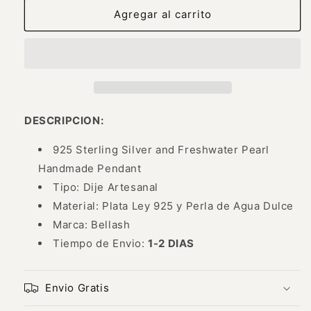
Dije
Dije
Agregar al carrito
Artesanal
Artesanal
de
de
Plata
Plata
Ley
Ley
925
925
y
y
Perla
Perla
DESCRIPCION:
de
de
Agua
Agua
925 Sterling Silver and Freshwater Pearl
Dulce
Dulce
Handmade Pendant
-
-
Tipo: Dije Artesanal
925
925
Sterling
Sterling
Material: Plata Ley 925 y Perla de Agua Dulce
Silver
Silver
Marca: Bellash
and
and
Tiempo de Envio:
1-2 DIAS
Freshwater
Freshwater
Pearl
Pearl
Handmade
Handmade
Envio Gratis
Pendant
Pendant
-
-