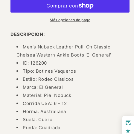
Rodeo
Rodeo
Clasicos
Clasicos
de
de
Piel
Piel
Más opciones de pago
Nobuck
Nobuck
para
para
DESCRIPCION:
Hombre
Hombre
&#39;El
&#39;El
Men's Nubuck Leather Pull-On Classic
General&#39;
General&#39;
Chelsea Western Ankle Boots 'El General'
-
-
ID: 126200
ID:
ID:
126200
126200
Tipo: Botines Vaqueros
Estilo: Rodeo Clasicos
Marca: El General
Material: Piel Nobuck
Corrida USA: 6 - 12
Horma: Australiana
Suela: Cuero
Punta: Cuadrada