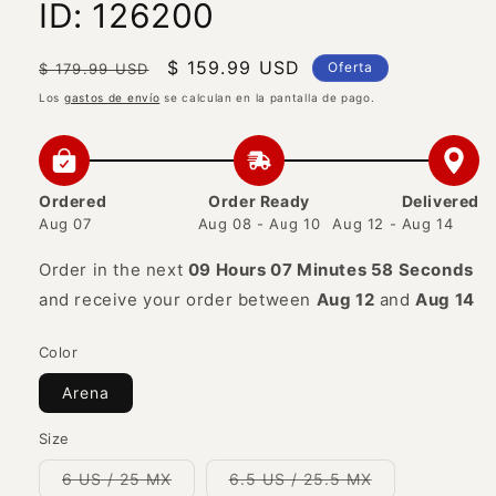
ID: 126200
Precio
Precio
$ 159.99 USD
Oferta
$ 179.99 USD
habitual
de
Los
gastos de envío
se calculan en la pantalla de pago.
oferta
Ordered
Order Ready
Delivered
Aug 07
Aug 08 - Aug 10
Aug 12 - Aug 14
Order in the next
09 Hours 07 Minutes 58 Seconds
and receive your order between
Aug 12
and
Aug 14
Color
Arena
Size
Variante
Variante
6 US / 25 MX
6.5 US / 25.5 MX
agotada
agotada