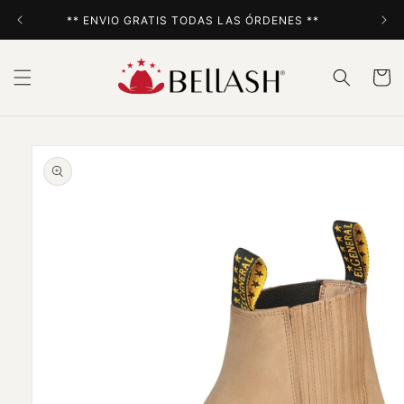
Ir
directamente
** ENVIO GRATIS TODAS LAS ÓRDENES **
al contenido
Carrito
Ir
directamente
a la
información
del producto