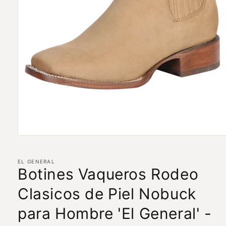
Abrir
elemento
multimedia
1
EL GENERAL
en
Botines Vaqueros Rodeo
una
ventana
Clasicos de Piel Nobuck
modal
para Hombre 'El General' -