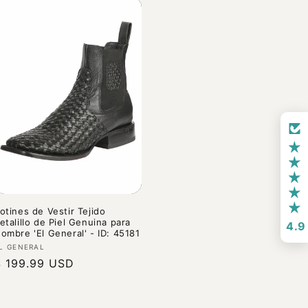
otines de Vestir Tejido
etalillo de Piel Genuina para
4.9
ombre 'El General' - ID: 45181
roveedor:
L GENERAL
recio
$ 199.99 USD
abitual