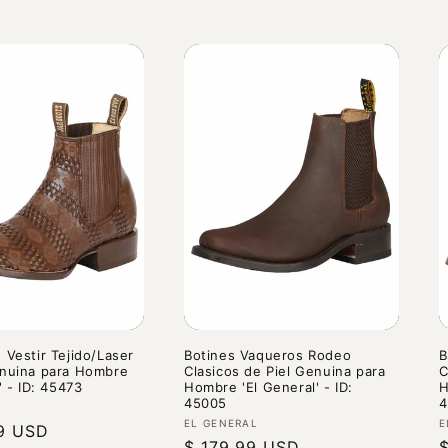
 Vestir Tejido/Laser
Botines Vaqueros Rodeo
B
enuina para Hombre
Clasicos de Piel Genuina para
C
' - ID: 45473
Hombre 'El General' - ID:
H
45005
4
r:
Proveedor:
P
EL GENERAL
E
9 USD
Precio
$ 179.99 USD
P