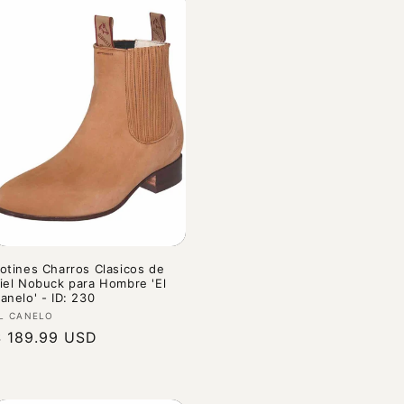
otines Charros Clasicos de
iel Nobuck para Hombre 'El
anelo' - ID: 230
roveedor:
L CANELO
recio
$ 189.99 USD
abitual