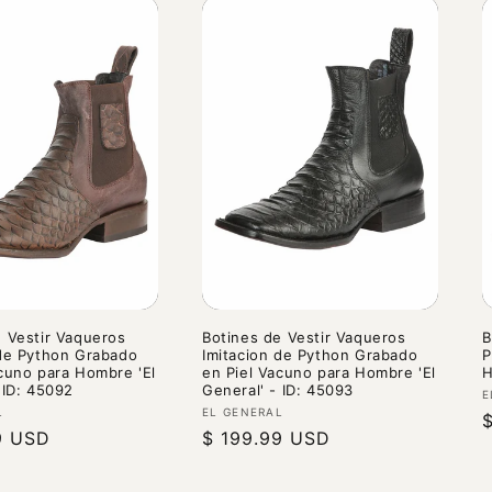
e Vestir Vaqueros
Botines de Vestir Vaqueros
B
 de Python Grabado
Imitacion de Python Grabado
P
acuno para Hombre 'El
en Piel Vacuno para Hombre 'El
H
 ID: 45092
General' - ID: 45093
P
E
r:
Proveedor:
L
EL GENERAL
P
9 USD
Precio
$ 199.99 USD
h
habitual