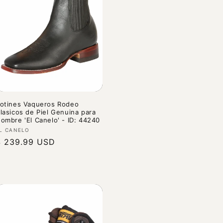
otines Vaqueros Rodeo
lasicos de Piel Genuina para
ombre 'El Canelo' - ID: 44240
roveedor:
L CANELO
recio
$ 239.99 USD
abitual