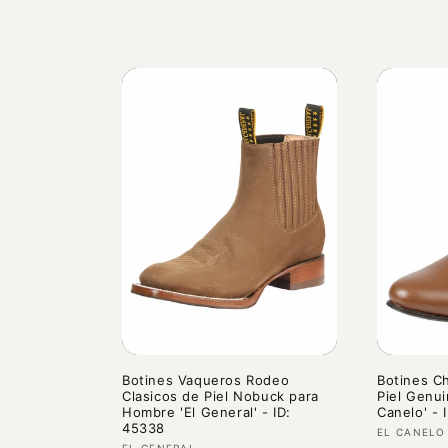
habitual
habitual
Botines Vaqueros Rodeo
Botines Ch
Clasicos de Piel Nobuck para
Piel Genui
Hombre 'El General' - ID:
Canelo' - 
45338
Proveedo
EL CANELO
EL GENERAL