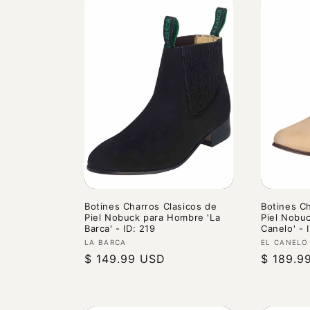
Botines Charros Clasicos de
Botines Ch
Piel Nobuck para Hombre 'La
Piel Nobu
Barca' - ID: 219
Canelo' - 
Proveedor:
Proveedo
LA BARCA
EL CANELO
Precio
$ 149.99 USD
Precio
$ 189.9
habitual
habitual