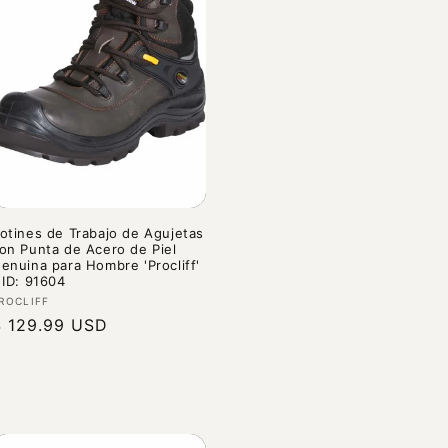
otines de Trabajo de Agujetas
on Punta de Acero de Piel
enuina para Hombre 'Procliff'
 ID: 91604
roveedor:
ROCLIFF
recio
$ 129.99 USD
abitual