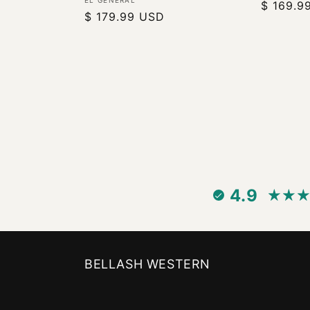
Proveedor:
Precio
$ 169.9
Precio
$ 179.99 USD
habitual
habitual
4.9
BELLASH WESTERN