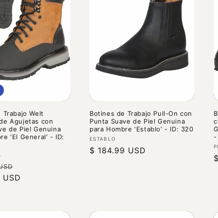
 Trabajo Welt
Botines de Trabajo Pull-On con
B
de Agujetas con
Punta Suave de Piel Genuina
c
ve de Piel Genuina
para Hombre 'Establo' - ID: 320
G
e 'El General' - ID:
-
Proveedor:
ESTABLO
P
P
Precio
$ 184.99 USD
r:
L
P
habitual
Precio
 USD
h
9 USD
de
oferta