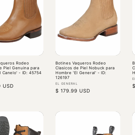
aqueros Rodeo
Botines Vaqueros Rodeo
B
e Piel Genuina para
Clasicos de Piel Nobuck para
C
 Canelo' - ID: 45754
Hombre 'El General' - ID:
H
126197
r:
P
E
Proveedor:
EL GENERAL
9 USD
P
Precio
$ 179.99 USD
h
habitual