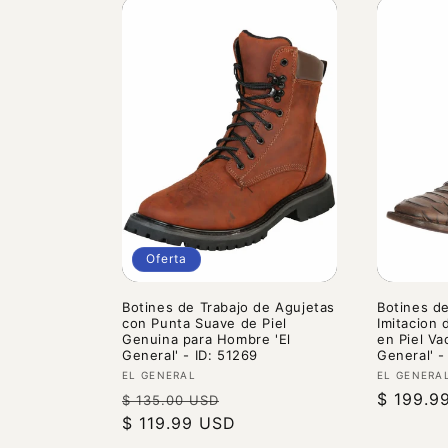
Oferta
Botines de Trabajo de Agujetas
Botines d
con Punta Suave de Piel
Imitacion
Genuina para Hombre 'El
en Piel V
General' - ID: 51269
General' -
Proveedor:
Proveedo
EL GENERAL
EL GENERA
Precio
Precio
Precio
$ 199.9
$ 135.00 USD
habitual
$ 119.99 USD
de
habitual
oferta