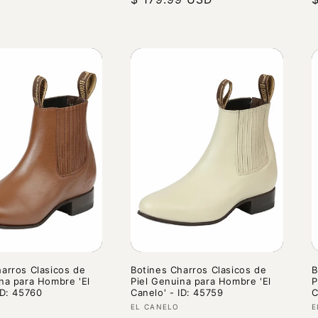
habitual
h
arros Clasicos de
Botines Charros Clasicos de
B
na para Hombre 'El
Piel Genuina para Hombre 'El
P
ID: 45760
Canelo' - ID: 45759
C
r:
Proveedor:
P
EL CANELO
E