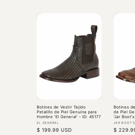
Botines de Vestir Tejido
Botines de
Petalillo de Piel Genuina para
de Piel G
Hombre 'El General' - ID: 45177
'Jar Boot's
Proveedor:
Proveedo
EL GENERAL
JAR BOOT'S
Precio
$ 199.99 USD
Precio
$ 229.9