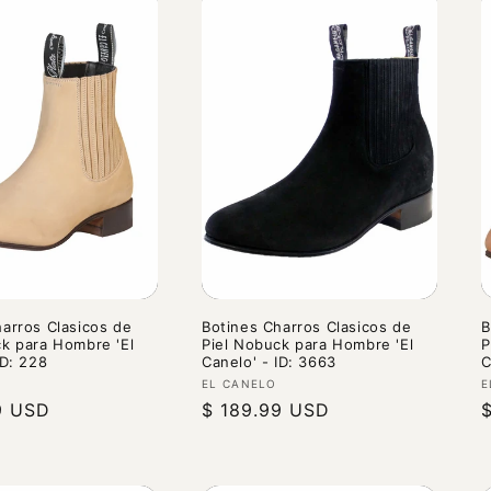
arros Clasicos de
Botines Charros Clasicos de
B
ck para Hombre 'El
Piel Nobuck para Hombre 'El
P
ID: 228
Canelo' - ID: 3663
C
r:
Proveedor:
P
EL CANELO
E
9 USD
Precio
$ 189.99 USD
P
habitual
h