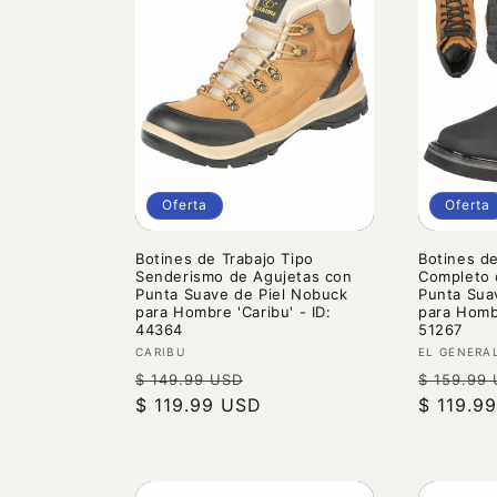
Oferta
Oferta
Botines de Trabajo Tipo
Botines de
Senderismo de Agujetas con
Completo 
Punta Suave de Piel Nobuck
Punta Sua
para Hombre 'Caribu' - ID:
para Hombr
44364
51267
Proveedor:
Proveedo
CARIBU
EL GENERA
Precio
Precio
Precio
$ 149.99 USD
$ 159.99
habitual
$ 119.99 USD
de
habitual
$ 119.9
oferta