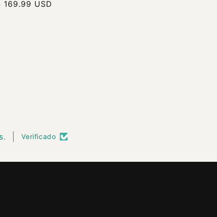
recio
$ 169.99 USD
abitual
s.
Verificado