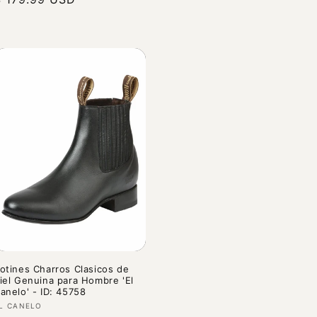
abitual
otines Charros Clasicos de
iel Genuina para Hombre 'El
anelo' - ID: 45758
roveedor:
L CANELO