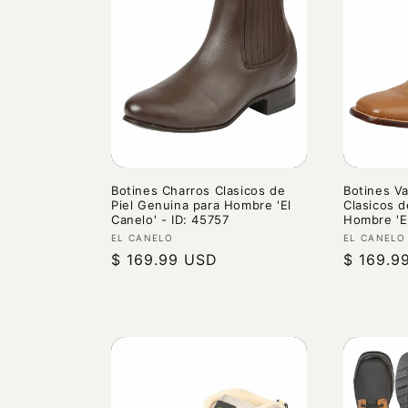
c
i
ó
n
:
Botines Charros Clasicos de
Botines V
Piel Genuina para Hombre 'El
Clasicos d
Canelo' - ID: 45757
Hombre 'El
Proveedor:
Proveedo
EL CANELO
EL CANELO
Precio
$ 169.99 USD
Precio
$ 169.9
habitual
habitual