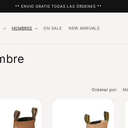
** ENVIO GRATIS TODAS LAS ÓRDENES **
S
HOMBRES
ON SALE
NEW ARRIVALS
mbre
Ordenar por: