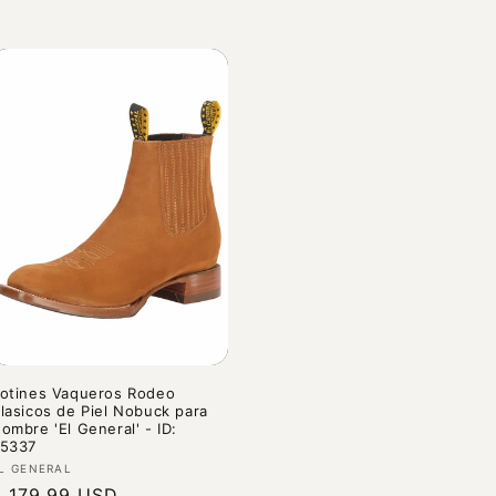
otines Vaqueros Rodeo
lasicos de Piel Nobuck para
ombre 'El General' - ID:
5337
roveedor:
L GENERAL
recio
$ 179.99 USD