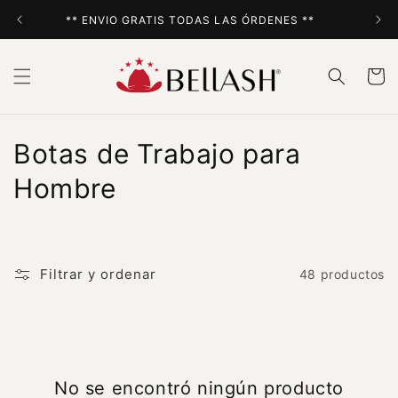
Ir
directamente
** ENVIO GRATIS TODAS LAS ÓRDENES **
al contenido
Carrito
C
Botas de Trabajo para
o
Hombre
l
e
Filtrar y ordenar
48 productos
c
c
i
No se encontró ningún producto
ó