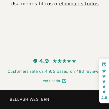
Usa menos filtros o
elimínalos todos
n
:
4.9
Customers rate us 4.9/5 based on 483 reviews.
Verificado
4.9
BELLASH WESTERN